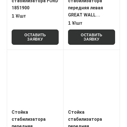
стабилизатора FORD
стабилизатора
1851900
передняя левая
GREAT WALL
1 ¥/шт
2906103XPW01A
1 ¥/шт
(Original)
ОСТАВИТЬ
ОСТАВИТЬ
ЗАЯВКУ
ЗАЯВКУ
Стойка
Стойка
стабилизатора
стабилизатора
передняя
передняя