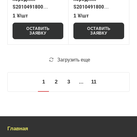
S2010491800
S2010491800
CHANGAN CS55+
CHANGAN CS55+
1 ¥/шт
1 ¥/шт
(original)
(NoName)
ОСТАВИТЬ
ОСТАВИТЬ
ЗАЯВКУ
ЗАЯВКУ
Загрузить еще
1
2
3
...
11
Главная