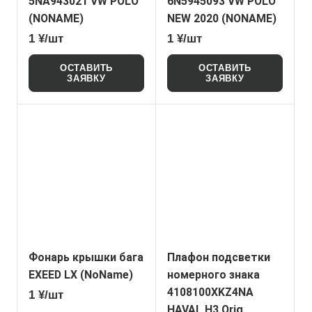
5NA943021 VW POLO
6N5945093 VW POLO
(NONAME)
NEW 2020 (NONAME)
1 ¥/шт
1 ¥/шт
ОСТАВИТЬ
ОСТАВИТЬ
ЗАЯВКУ
ЗАЯВКУ
Фонарь крышки багажника (центральный) 6050000
Плафон подсветки
EXEED LX (NoName)
номерного знака
4108100XKZ4NA
1 ¥/шт
HAVAL H3 Orig