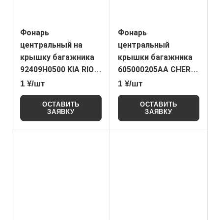
Фонарь
Фонарь
центральный на
центральный
крышку багажника
крышки багажника
92409H0500 KIA RIO
605000205AA CHERY
(NoName)
TIGGO 7 PRO
1 ¥/шт
1 ¥/шт
(NoName)
ОСТАВИТЬ
ОСТАВИТЬ
ЗАЯВКУ
ЗАЯВКУ