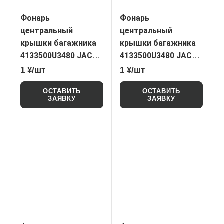
Фонарь
Фонарь
центральный
центральный
крышки багажника
крышки багажника
4133500U3480 JAC
4133500U3480 JAC
JS4 (original)
JS4 (NoName)
1 ¥/шт
1 ¥/шт
ОСТАВИТЬ
ОСТАВИТЬ
ЗАЯВКУ
ЗАЯВКУ