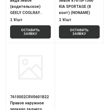
вида левое
левое 87610F1560
(водительское)
KIA SPORTAGE (8
GEELY COOLRAY
конт) (NONAME)
(NONAME)
1 ¥/шт
1 ¥/шт
ОСТАВИТЬ
ОСТАВИТЬ
ЗАЯВКУ
ЗАЯВКУ
7610002CRV0601B22
Правое наружное
зеркало заднего