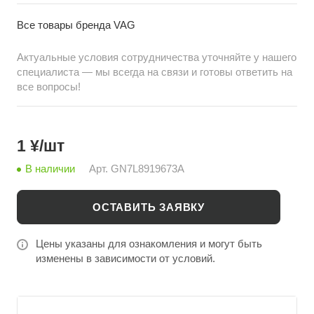
транспортного средства. Идеальное решение для
замены штатного элемента с гарантией качества и
Все товары бренда VAG
долговечности. Продажа оптом с доставкой из Китая
на сайте china-bazar.ru.
Актуальные условия сотрудничества уточняйте у нашего
специалиста — мы всегда на связи и готовы ответить на
все вопросы!
1 ¥/шт
В наличии
Арт.
GN7L8919673A
ОСТАВИТЬ ЗАЯВКУ
Цены указаны для ознакомления и могут быть
изменены в зависимости от условий.