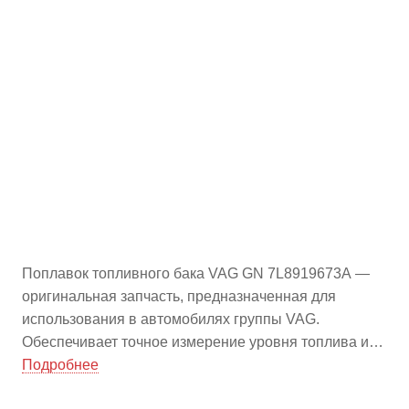
Поплавок топливного бака VAG GN 7L8919673A —
оригинальная запчасть, предназначенная для
использования в автомобилях группы VAG.
Обеспечивает точное измерение уровня топлива и
надежную работу топливной системы, что
Подробнее
способствует стабильной эксплуатации