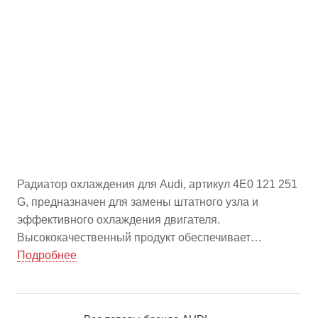
Радиатор охлаждения для Audi, артикул 4E0 121 251
G, предназначен для замены штатного узла и
эффективного охлаждения двигателя.
Высококачественный продукт обеспечивает
надежную работу системы охлаждения,
Подробнее
способствует поддержанию оптимальной
температуры и продлению ресурса двигателя
вашего автомобиля. Предлагается оптом на china-