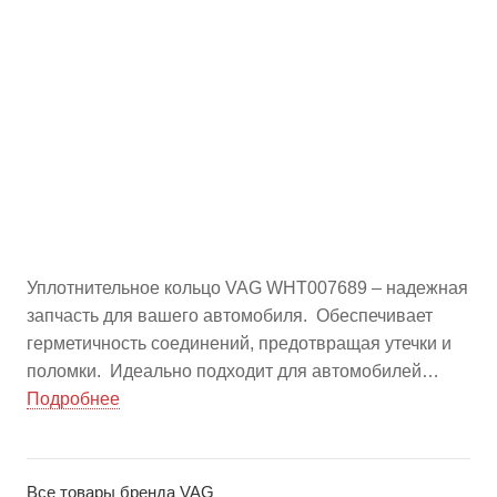
Уплотнительное кольцо VAG WHT007689 – надежная
запчасть для вашего автомобиля. Обеспечивает
герметичность соединений, предотвращая утечки и
поломки. Идеально подходит для автомобилей
VAG. Заказывайте оптом на china-bazar.ru – лучшие
Подробнее
цены на автозапчасти из Китая.
Все товары бренда VAG