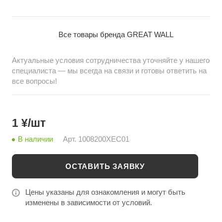
штатной детали для автомобилей Great
Wall. Заказывайте оптом на china-bazar.ru – лучшие
цены на автозапчасти из Китая.
Все товары бренда GREAT WALL
Актуальные условия сотрудничества уточняйте у нашего
специалиста — мы всегда на связи и готовы ответить на
все вопросы!
1 ¥/шт
В наличии
Арт.
1008200XEC01
ОСТАВИТЬ ЗАЯВКУ
Цены указаны для ознакомления и могут быть
изменены в зависимости от условий.