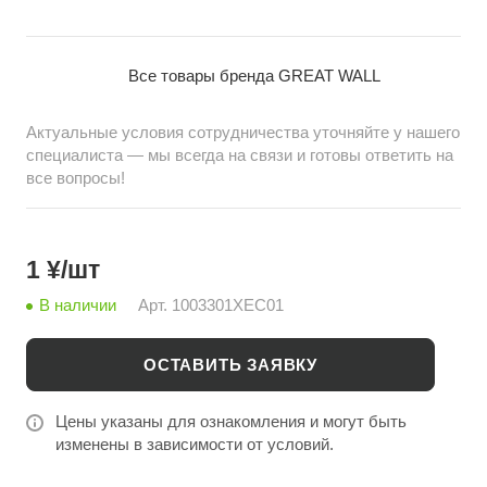
точная замена штатной детали. Заказывайте оптом
на china-bazar.ru – лучшие цены на автозапчасти из
Китая.
Все товары бренда GREAT WALL
Актуальные условия сотрудничества уточняйте у нашего
специалиста — мы всегда на связи и готовы ответить на
все вопросы!
1 ¥/шт
В наличии
Арт.
1003301XEC01
ОСТАВИТЬ ЗАЯВКУ
Цены указаны для ознакомления и могут быть
изменены в зависимости от условий.