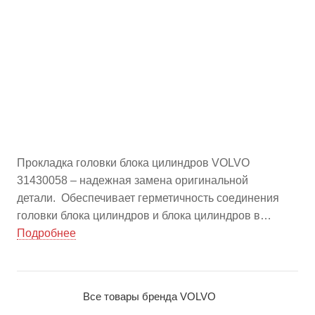
Прокладка головки блока цилиндров VOLVO
31430058 – надежная замена оригинальной
детали. Обеспечивает герметичность соединения
головки блока цилиндров и блока цилиндров в
двигателях Volvo, предотвращая утечки
Подробнее
охлаждающей жидкости и масла. Закажите оптом на
china-bazar.ru – выгодные цены на автозапчасти из
Китая.
Все товары бренда VOLVO