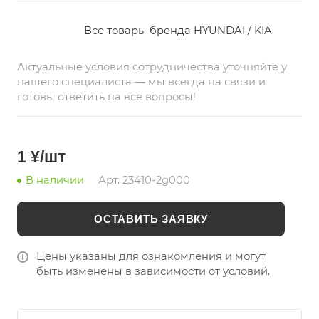
службы. Предназначен для оптовых закупок на
China-Bazar.ru – вашей надежной платформе
Все товары бренда HYUNDAI / KIA
для приобретения автозапчастей из Китая.
Актуальные условия сотрудничества уточняйте у
нашего специалиста — мы всегда на связи и
готовы ответить на все вопросы!
1 ¥/шт
В наличии
Арт.
23410-2g000
ОСТАВИТЬ ЗАЯВКУ
Цены указаны для ознакомления и могут
быть изменены в зависимости от условий.