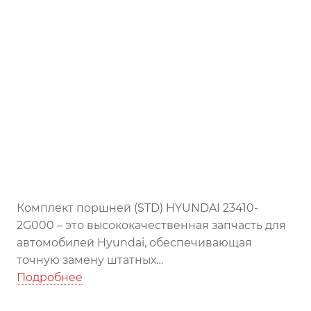
Комплект поршней (STD) HYUNDAI 23410-
2G000 – это высококачественная запчасть для
автомобилей Hyundai, обеспечивающая
точную замену штатных
поршней. Гарантирует надежную работу
Подробнее
двигателя и его долгий срок