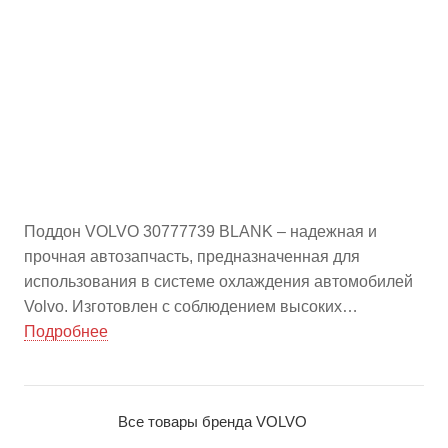
Поддон VOLVO 30777739 BLANK – надежная и
прочная автозапчасть, предназначенная для
использования в системе охлаждения автомобилей
Volvo. Изготовлен с соблюдением высоких
стандартов качества, обеспечивает эффективное
Подробнее
распределение и отвод жидкости, что способствует
стабильной работе двигателя. Идеальное решение
для замены оригинального поддона, доступное
Все товары бренда VOLVO
оптом на china-bazar.ru.