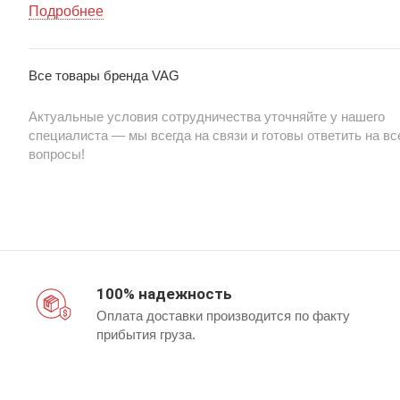
оригинального оборудования, обеспечивает долгий сро
Подробнее
службы и стабильную работу двигателя. Идеальный
выбор для тех, кто ценит качество и надежность при
Все товары бренда VAG
замене автозапчастей.
Актуальные условия сотрудничества уточняйте у нашего
специалиста — мы всегда на связи и готовы ответить на вс
вопросы!
100% надежность
Оплата доставки производится по факту
прибытия груза.