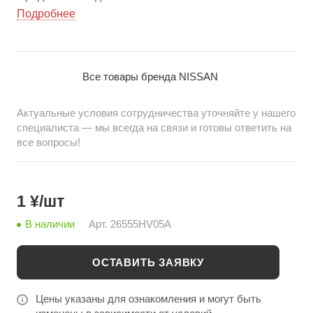
элемента освещения, обеспечивает надежную
Подробнее
работу и безопасность при движении. Идеальное
решение для восстановления оригинального
освещения вашего автомобиля.
Все товары бренда NISSAN
Актуальные условия сотрудничества уточняйте у нашего
специалиста — мы всегда на связи и готовы ответить на
все вопросы!
1 ¥/шт
В наличии
Арт.
26555HV05A
ОСТАВИТЬ ЗАЯВКУ
Цены указаны для ознакомления и могут быть