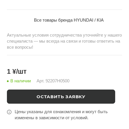
на дороге. Изготовлена из качественных
материалов, соответствует требованиям стандартов
и идеально подходит для моделей KIA RIO 2021 года
Все товары бренда HYUNDAI / KIA
выпуска седан. Предлагается оптом на china-bazar.ru
с доставкой из Китая.
Актуальные условия сотрудничества уточняйте у нашего
специалиста — мы всегда на связи и готовы ответить на
все вопросы!
1 ¥/шт
В наличии
Арт.
92207H0500
ОСТАВИТЬ ЗАЯВКУ
Цены указаны для ознакомления и могут быть
изменены в зависимости от условий.