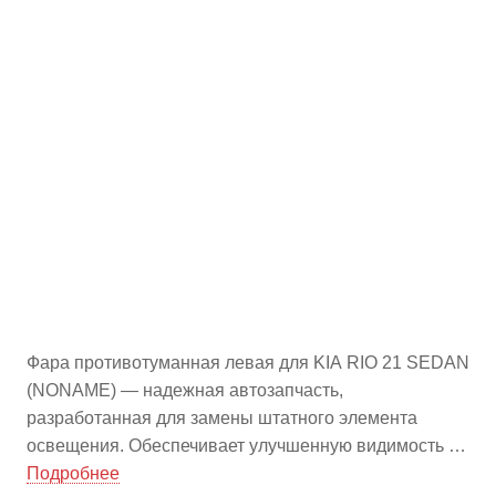
Фара противотуманная левая для KIA RIO 21 SEDAN
(NONAME) — надежная автозапчасть,
разработанная для замены штатного элемента
освещения. Обеспечивает улучшенную видимость в
условиях плохой погоды и повышает безопасность
Подробнее