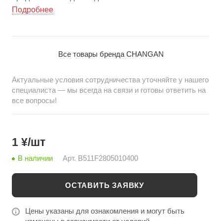
светового оборудования, обеспечивая отличную
Подробнее
видимость и безопасность на дороге. Совместима с
моделью Changan Alsvin, гарантирует долгий срок
службы и корректную работу системы освещения.
Все товары бренда CHANGAN
Идеальное решение для оптовых закупок на china-
bazar.ru.
Актуальные условия сотрудничества уточняйте у нашего
специалиста — мы всегда на связи и готовы ответить на
все вопросы!
1 ¥/шт
В наличии
Арт.
B511F2805010400
ОСТАВИТЬ ЗАЯВКУ
Цены указаны для ознакомления и могут быть