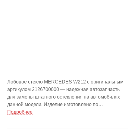
Лобовое стекло MERCEDES W212 с оригинальным
артикулом 2126700000 — надежная автозапчасть
для замены штатного остекления на автомобилях
данной модели. Изделие изготовлено по
современным технологиям, отличается точной
Подробнее
посадкой и высоким качеством материалов.
Обеспечивает отличную обзорность и устойчивость к
повреждениям, что гарантирует безопасность