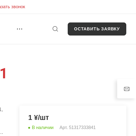
азать звонок
ОСТАВИТЬ ЗАЯВКУ
И
1
1,
1 ¥/шт
В наличии
Арт.
51317333841
о