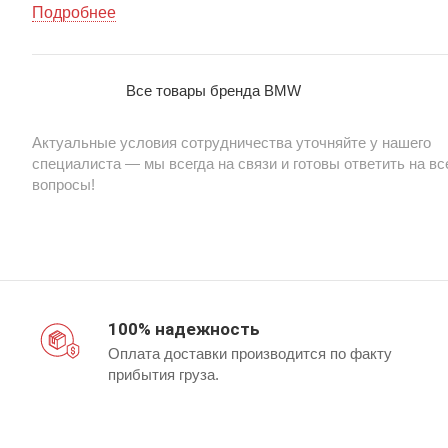
стекла. Прочный материал гарантирует долговечность 
Подробнее
безопасность во время эксплуатации. Подходит для
оптовых поставок — продажа автозапчастей из Китая 
сайте china-bazar.ru.
Все товары бренда BMW
Актуальные условия сотрудничества уточняйте у нашего
специалиста — мы всегда на связи и готовы ответить на вс
вопросы!
100% надежность
Оплата доставки производится по факту
прибытия груза.