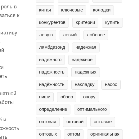
 роль в
китая
ключевые
колодки
ваться к
конкурентов
критерии
купить
циативу
левую
левый
лобовое
ь
лямбдазонд
надежная
ей
надежного
надежное
ки
надежность
надежных
еть
надёжность
накладку
насос
нятной
ниши
обзор
опору
работы
определение
оптимального
обы
оптовая
оптовой
оптовые
ожность
оптовых
оптом
оригинальная
ыть