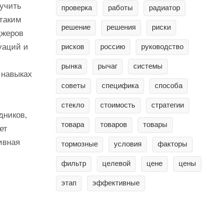
бучить
проверка
работы
радиатор
 таким
решение
решения
риски
джеров
уаций и
рисков
россию
руководство
рынка
рычаг
системы
 навыках
советы
специфика
способа
стекло
стоимость
стратегии
дников,
товара
товаров
товары
ет
ивная
тормозные
условия
факторы
фильтр
целевой
цене
цены
этап
эффективные