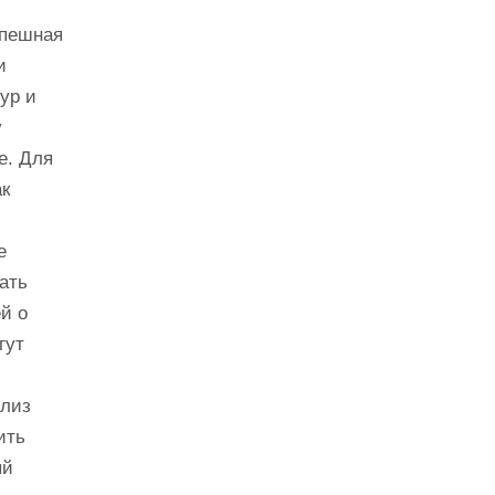
спешная
и
ур и
у
е. Для
ак
е
ать
й о
гут
ализ
ить
ый