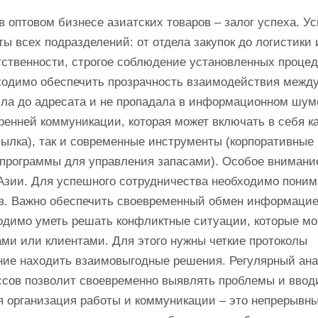
 оптовом бизнесе азиатских товаров – залог успеха. У
ы всех подразделений: от отдела закупок до логистики 
тственности, строгое соблюдение установленных процед
ходимо обеспечить прозрачность взаимодействия межд
ла до адресата и не пропадала в информационном шум
енней коммуникации, которая может включать в себя к
ылка), так и современные инструменты (корпоративные
программы для управления запасами). Особое внимани
Азии. Для успешного сотрудничества необходимо поним
ов. Важно обеспечить своевременный обмен информацие
бходимо уметь решать конфликтные ситуации, которые мо
ми или клиентами. Для этого нужны четкие протоколы
ние находить взаимовыгодные решения. Регулярный ан
сов позволит своевременно выявлять проблемы и ввод
 организация работы и коммуникации – это непрерывн