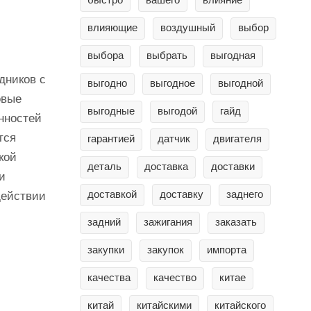
быстро
вашего
влияние
влияющие
воздушный
выбор
выбора
выбрать
выгодная
дников с
выгодно
выгодное
выгодной
овые
выгодные
выгодой
гайд
нностей
тся
гарантией
датчик
двигателя
кой
деталь
доставка
доставки
и
доставкой
доставку
заднего
действии
задний
зажигания
заказать
закупки
закупок
импорта
качества
качество
китае
китай
китайскими
китайского