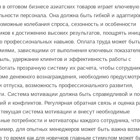
в оптовом бизнесе азиатских товаров играет ключевую
ьности персонала. Она должна быть гибкой и адаптиро
озможные колебания спроса, сезонность и особенности
иков к достижению высоких результатов, поощрять ини
ию профессиональных навыков. Оплата труда может быт
емиями, зависящими от выполнения ключевых показател
быль, удержание клиентов и эффективность работы с
ботать прозрачную систему их расчета, чтобы сотрудни
Кроме денежного вознаграждения, необходимо предусмотр
и отпуска, возможность профессионального развития,
ти. Система мотивации должна быть справедливой и по
ий и конфликтов. Регулярная обратная связь и оценка 
а текущая система мотивации и внесут необходимые
ные потребности и мотиваторы каждого сотрудника, чт
ример, для опытных менеджеров может быть важна возм
в то время как для новичков главным стимулом может б