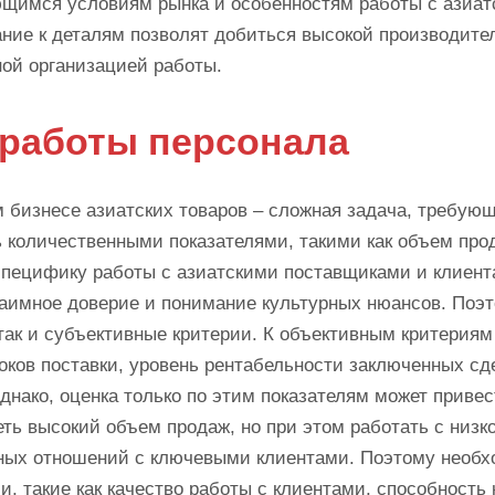
ющимся условиям рынка и особенностям работы с азиа
ние к деталям позволят добиться высокой производите
ой организацией работы.
работы персонала
 бизнесе азиатских товаров – сложная задача, требую
ь количественными показателями, такими как объем про
специфику работы с азиатскими поставщиками и клиент
аимное доверие и понимание культурных нюансов. Поэ
так и субъективные критерии. К объективным критерия
ков поставки, уровень рентабельности заключенных сде
днако, оценка только по этим показателям может привес
ть высокий объем продаж, но при этом работать с низк
ных отношений с ключевыми клиентами. Поэтому необ
, такие как качество работы с клиентами, способность 