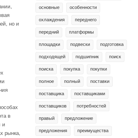
ании,
основные
особенности
ывая
охлаждения
переднего
ей, но и
передний
платформы
площадки
подвески
подготовка
подходящей
подшипник
поиск
поиска
покупка
покупки
ех
ми
полное
полный
поставки
ния
поставщика
поставщиками
поставщиков
потребностей
пособах
та в
правый
предложение
 и
предложения
преимущества
х рынка,