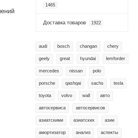
1465
шений
Доставка товаров
1922
audi
bosch
changan
chery
geely
great
hyundai
lemforder
mercedes
nissan
polo
porsche
qashqai
sachs
tesla
toyota
volvo
wall
авто
автосервиса
автосервисов
азиатскими
азиатских
азии
амортизатор
анализ
аспекты