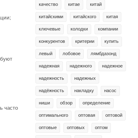
качество
китае
китай
китайскими
китайского
китая
ации;
ключевые
колодки
компании
конкурентов
критерии
купить
левый
лобовое
лямбдазонд
ебуют
надежная
надежного
надежное
надежность
надежных
надёжность
накладку
насос
ниши
обзор
определение
ь часто
оптимального
оптовая
оптовой
оптовые
оптовых
оптом