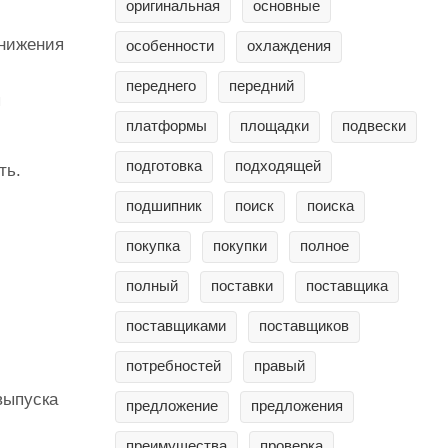
оригинальная
основные
снижения
особенности
охлаждения
переднего
передний
я
платформы
площадки
подвески
подготовка
подходящей
ть.
подшипник
поиск
поиска
я
покупка
покупки
полное
полный
поставки
поставщика
поставщиками
поставщиков
потребностей
правый
выпуска
предложение
предложения
преимущества
проверка