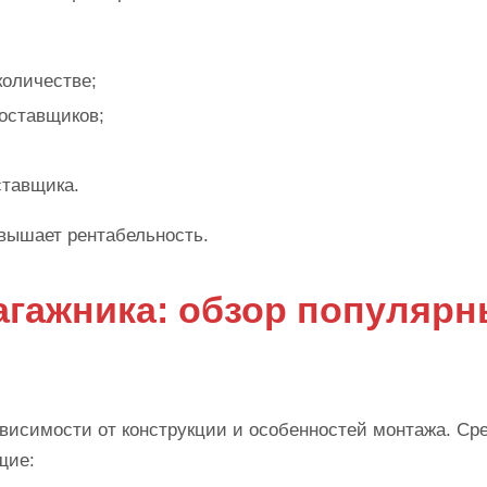
количестве;
оставщиков;
ставщика.
овышает рентабельность.
агажника: обзор популяр
ависимости от конструкции и особенностей монтажа. Ср
щие: