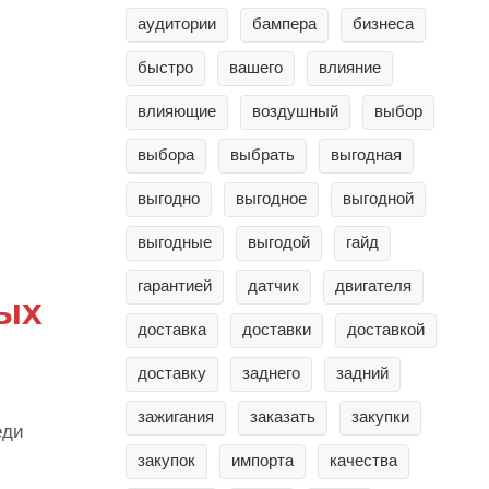
аудитории
бампера
бизнеса
быстро
вашего
влияние
влияющие
воздушный
выбор
выбора
выбрать
выгодная
выгодно
выгодное
выгодной
выгодные
выгодой
гайд
гарантией
датчик
двигателя
ных
доставка
доставки
доставкой
доставку
заднего
задний
зажигания
заказать
закупки
еди
закупок
импорта
качества