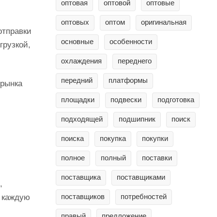
оптовая
оптовой
оптовые
оптовых
оптом
оригинальная
отправки
основные
особенности
грузкой,
охлаждения
переднего
передний
платформы
 рынка
площадки
подвески
подготовка
подходящей
подшипник
поиск
поиска
покупка
покупки
полное
полный
поставки
поставщика
поставщиками
,
поставщиков
потребностей
т каждую
правый
предложение