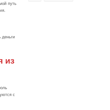
мой путь
ия.
ь деньги
я из
роль
уются с