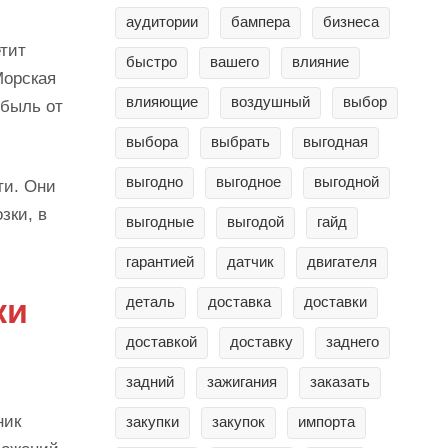
аудитории
бампера
бизнеса
етит
быстро
вашего
влияние
Морская
влияющие
воздушный
выбор
ибыль от
выбора
выбрать
выгодная
выгодно
выгодное
выгодной
ти. Они
зки, в
выгодные
выгодой
гайд
гарантией
датчик
двигателя
ки
деталь
доставка
доставки
доставкой
доставку
заднего
задний
зажигания
заказать
ник
закупки
закупок
импорта