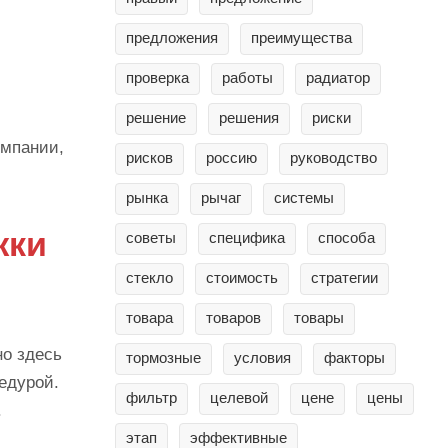
предложения
преимущества
проверка
работы
радиатор
решение
решения
риски
омпании,
рисков
россию
руководство
рынка
рычаг
системы
жки
советы
специфика
способа
стекло
стоимость
стратегии
товара
товаров
товары
но здесь
тормозные
условия
факторы
едурой.
фильтр
целевой
цене
цены
.
этап
эффективные