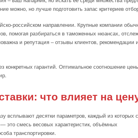
ния – ваш напарник, но искать её среди множества пред
ние можно, но лучше подготовить запас критериев отбо
айско-российском направлении. Крупные компании обыч
ов, помогая разбираться в таможенных нюансах, отсле
ловажна и репутация – отзывы клиентов, рекомендации 
ез конкретных гарантий. Оптимальное соотношение цен
ир.
тавки: что влияет на цен
зу всплывают десятки параметров, каждый из которых 
 — это смесь весовых характеристик, объёмных
особа транспортировки.