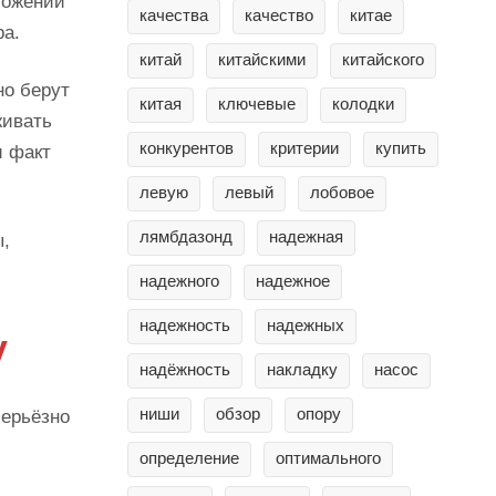
ложений
качества
качество
китае
ра.
китай
китайскими
китайского
но берут
китая
ключевые
колодки
живать
конкурентов
критерии
купить
и факт
левую
левый
лобовое
лямбдазонд
надежная
ы,
надежного
надежное
надежность
надежных
у
надёжность
накладку
насос
ниши
обзор
опору
серьёзно
определение
оптимального