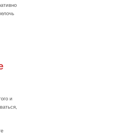
ративно
мелочь
е
ого и
ваться,
те