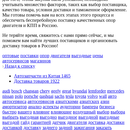
учитывать множество факторов, таких как выбор поставщика,
качество товара, условия доставки и таможенное оформление.
Мы готовы помочь вам на всех этапах этого процесса и
обеспечить бесперебойную поставку качественных опор
двигателя и КПП в Россию.
Не теряйте время, свяжитесь с нами прямо сейчас, и мы
поможем вам найти лучших поставщиков и организовать
доставку товаров в Россию!
оптовые
поставки
опор
двигателя
выгодные
цены
автосервисов
магазинов
Назад к списку
Автозапчасти из Китая
1465
Доставка товаров
1922
audi
bosch
changan
chery
geely
great
hyundai
lemforder
mercedes
nissan
polo
porsche
qashqai
sachs
tesla
toyota
volvo
wall
авто
автосервиса
автосервисов
азиатскими
азиатских
азии
амортизатор
анализ
аспекты
аудитории
бампера
бизнеса
быстро
вашего
влияние
влияющие
воздушный
выбор
выбора
выбрать
выгодная
выгодно
выгодное
выгодной
выгодные
выгодой
гайд
гарантией
датчик
двигателя
доставка
доставки
доставкой
доставку
заднего
задний
зажигания
заказать