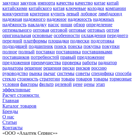
закупки
закупок
импорта
качества
качество
китае
китай
китайскими
китайского
китая
ключевые
колодки
компании
конкурентов
критерии
купить
левый
лобовое
лямбдазонд
надежная
надежного
надежное
надежность
надежных
надёжность
накладку
насос
ниши
обзор
определение
оптимального
оптовая
оптовой
оптовые
оптовых
оптом
оригинальная
основные
особенности
охлаждения
переднего
передний
платформы
площадки
подвески
подготовка
подходящей
подшипник
поиск
поиска
покупка
покупки
полное
полный
поставки
поставщика
поставщиками
поставщиков
потребностей
правый
предложение
предложения
преимущества
проверка
работы
радиатор
радиатора
решение
решения
риски
рисков
россию
руководство
рынка
рычаг
системы
советы
специфика
способа
стекло
стоимость
стратегии
товара
товаров
товары
тормозные
условия
факторы
фильтр
целевой
цене
цены
этап
эффективные
Расчет стоимости
Главная
Каталог товаров
Бренды
О нас
Статьи
Контакты
«ООО «Ахалтек Сервис»»