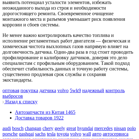
выявить потенциал усталости элементов, избежать
неожиданного выхода из строя и необходимости
дорогостоящего ремонта. Своевременное очищение
монтажного места и разъемов уменьшает риск появления
коррозии и сбоев системы.
Не менее важно контролировать качество топлива и
исполнение регламентных работ двигателя — физическая и
химическая чистота выхлопных газов напрямую влияет на
долговечность датчика. Один-два раза в год стоит проводить
профилирование и калибровку датчиков, доверяя это дело
специалистам с профильным оборудованием. Такой подход
обеспечит стабильность данных и точную работу системы,
существенно продлевая срок службы и сохраняя
экостандарты.
оптовая
покупка
датчика
volvo
5wk9
надежный
контроль
выбросов
Назад к списку
Автозапчасти из Китая
1465
Доставка товаров
1922
audi
bosch
changan
chery
geely
great
hyundai
mercedes
nissan
polo
porsche
qashqai
sachs
tesla
toyota
volvo
wall
авто
автосервиса