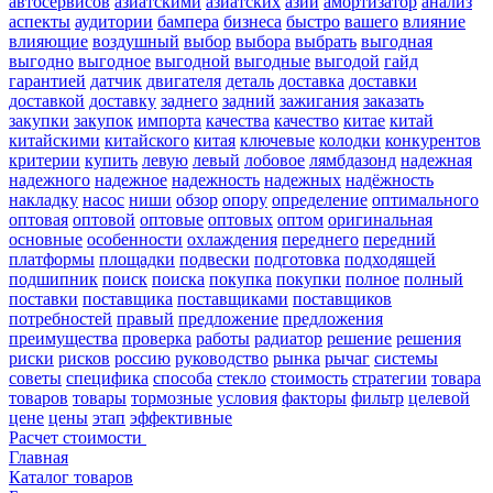
автосервисов
азиатскими
азиатских
азии
амортизатор
анализ
аспекты
аудитории
бампера
бизнеса
быстро
вашего
влияние
влияющие
воздушный
выбор
выбора
выбрать
выгодная
выгодно
выгодное
выгодной
выгодные
выгодой
гайд
гарантией
датчик
двигателя
деталь
доставка
доставки
доставкой
доставку
заднего
задний
зажигания
заказать
закупки
закупок
импорта
качества
качество
китае
китай
китайскими
китайского
китая
ключевые
колодки
конкурентов
критерии
купить
левую
левый
лобовое
лямбдазонд
надежная
надежного
надежное
надежность
надежных
надёжность
накладку
насос
ниши
обзор
опору
определение
оптимального
оптовая
оптовой
оптовые
оптовых
оптом
оригинальная
основные
особенности
охлаждения
переднего
передний
платформы
площадки
подвески
подготовка
подходящей
подшипник
поиск
поиска
покупка
покупки
полное
полный
поставки
поставщика
поставщиками
поставщиков
потребностей
правый
предложение
предложения
преимущества
проверка
работы
радиатор
решение
решения
риски
рисков
россию
руководство
рынка
рычаг
системы
советы
специфика
способа
стекло
стоимость
стратегии
товара
товаров
товары
тормозные
условия
факторы
фильтр
целевой
цене
цены
этап
эффективные
Расчет стоимости
Главная
Каталог товаров