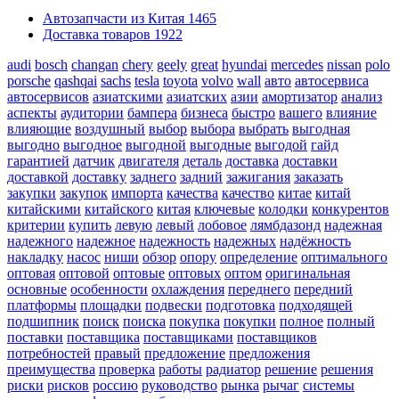
Автозапчасти из Китая
1465
Доставка товаров
1922
audi
bosch
changan
chery
geely
great
hyundai
mercedes
nissan
polo
porsche
qashqai
sachs
tesla
toyota
volvo
wall
авто
автосервиса
автосервисов
азиатскими
азиатских
азии
амортизатор
анализ
аспекты
аудитории
бампера
бизнеса
быстро
вашего
влияние
влияющие
воздушный
выбор
выбора
выбрать
выгодная
выгодно
выгодное
выгодной
выгодные
выгодой
гайд
гарантией
датчик
двигателя
деталь
доставка
доставки
доставкой
доставку
заднего
задний
зажигания
заказать
закупки
закупок
импорта
качества
качество
китае
китай
китайскими
китайского
китая
ключевые
колодки
конкурентов
критерии
купить
левую
левый
лобовое
лямбдазонд
надежная
надежного
надежное
надежность
надежных
надёжность
накладку
насос
ниши
обзор
опору
определение
оптимального
оптовая
оптовой
оптовые
оптовых
оптом
оригинальная
основные
особенности
охлаждения
переднего
передний
платформы
площадки
подвески
подготовка
подходящей
подшипник
поиск
поиска
покупка
покупки
полное
полный
поставки
поставщика
поставщиками
поставщиков
потребностей
правый
предложение
предложения
преимущества
проверка
работы
радиатор
решение
решения
риски
рисков
россию
руководство
рынка
рычаг
системы