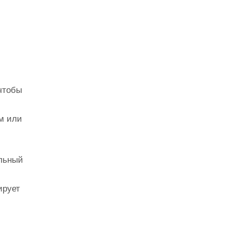
 чтобы
м или
альный
ирует