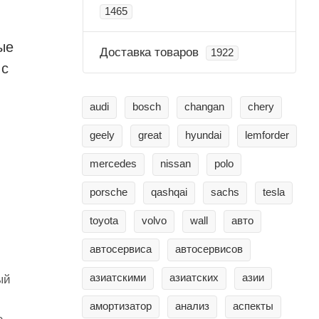
1465
ые
Доставка товаров
1922
 с
audi
bosch
changan
chery
geely
great
hyundai
lemforder
mercedes
nissan
polo
porsche
qashqai
sachs
tesla
toyota
volvo
wall
авто
автосервиса
автосервисов
азиатскими
азиатских
азии
ый
амортизатор
анализ
аспекты