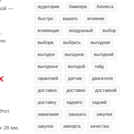
е
аудитории
бампера
бизнеса
укой —
быстро
вашего
влияние
влияющие
воздушный
выбор
,
нию
выбора
выбрать
выгодная
выгодно
выгодное
выгодной
выгодные
выгодой
гайд
х
гарантией
датчик
двигателя
доставка
доставки
доставкой
доставку
заднего
задний
Этот
зажигания
заказать
закупки
закупок
импорта
качества
х 28 мм,