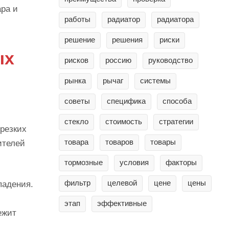
ра и
работы
радиатор
радиатора
решение
решения
риски
ых
рисков
россию
руководство
рынка
рычаг
системы
советы
специфика
способа
стекло
стоимость
стратегии
 резких
товара
товаров
товары
ителей
тормозные
условия
факторы
фильтр
целевой
цене
цены
падения.
этап
эффективные
ежит