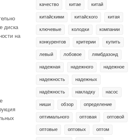
качество
китае
китай
китайскими
китайского
китая
тельно
е диска
ключевые
колодки
компании
ности на
конкурентов
критерии
купить
левый
лобовое
лямбдазонд
надежная
надежного
надежное
надежность
надежных
надёжность
накладку
насос
е
ниши
обзор
определение
рукция
оптимального
оптовая
оптовой
ельных
оптовые
оптовых
оптом