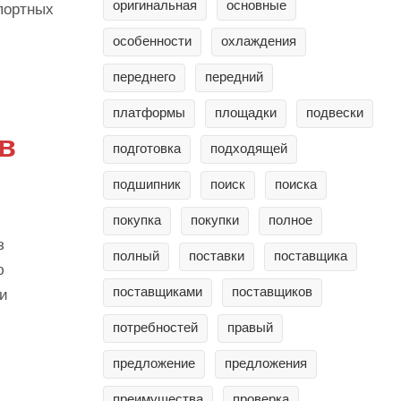
оригинальная
основные
портных
особенности
охлаждения
переднего
передний
платформы
площадки
подвески
в
подготовка
подходящей
подшипник
поиск
поиска
покупка
покупки
полное
з
полный
поставки
поставщика
ю
поставщиками
поставщиков
ти
потребностей
правый
предложение
предложения
преимущества
проверка