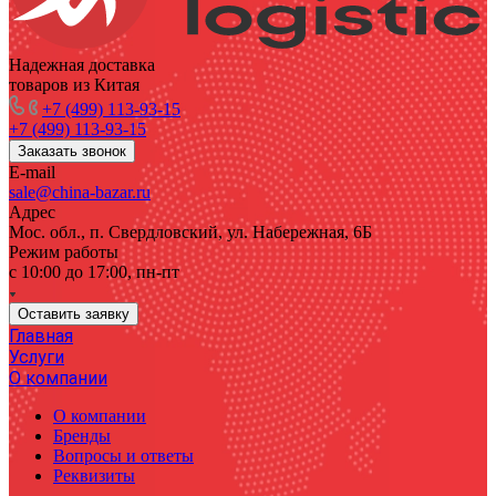
Надежная доставка
товаров из Китая
+7 (499) 113-93-15
+7 (499) 113-93-15
Заказать звонок
E-mail
sale@china-bazar.ru
Адрес
Мос. обл., п. Свердловский, ул. Набережная, 6Б
Режим работы
c 10:00 до 17:00, пн-пт
Оставить заявку
Главная
Услуги
О компании
О компании
Бренды
Вопросы и ответы
Реквизиты