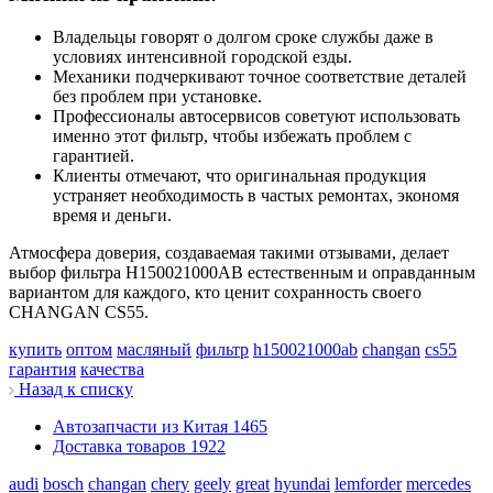
Владельцы говорят о долгом сроке службы даже в
условиях интенсивной городской езды.
Механики подчеркивают точное соответствие деталей
без проблем при установке.
Профессионалы автосервисов советуют использовать
именно этот фильтр, чтобы избежать проблем с
гарантией.
Клиенты отмечают, что оригинальная продукция
устраняет необходимость в частых ремонтах, экономя
время и деньги.
Атмосфера доверия, создаваемая такими отзывами, делает
выбор фильтра H150021000AB естественным и оправданным
вариантом для каждого, кто ценит сохранность своего
CHANGAN CS55.
купить
оптом
масляный
фильтр
h150021000ab
changan
cs55
гарантия
качества
Назад к списку
Автозапчасти из Китая
1465
Доставка товаров
1922
audi
bosch
changan
chery
geely
great
hyundai
lemforder
mercedes