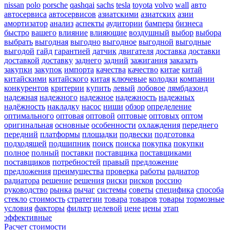
nissan
polo
porsche
qashqai
sachs
tesla
toyota
volvo
wall
авто
автосервиса
автосервисов
азиатскими
азиатских
азии
амортизатор
анализ
аспекты
аудитории
бампера
бизнеса
быстро
вашего
влияние
влияющие
воздушный
выбор
выбора
выбрать
выгодная
выгодно
выгодное
выгодной
выгодные
выгодой
гайд
гарантией
датчик
двигателя
доставка
доставки
доставкой
доставку
заднего
задний
зажигания
заказать
закупки
закупок
импорта
качества
качество
китае
китай
китайскими
китайского
китая
ключевые
колодки
компании
конкурентов
критерии
купить
левый
лобовое
лямбдазонд
надежная
надежного
надежное
надежность
надежных
надёжность
накладку
насос
ниши
обзор
определение
оптимального
оптовая
оптовой
оптовые
оптовых
оптом
оригинальная
основные
особенности
охлаждения
переднего
передний
платформы
площадки
подвески
подготовка
подходящей
подшипник
поиск
поиска
покупка
покупки
полное
полный
поставки
поставщика
поставщиками
поставщиков
потребностей
правый
предложение
предложения
преимущества
проверка
работы
радиатор
радиатора
решение
решения
риски
рисков
россию
руководство
рынка
рычаг
системы
советы
специфика
способа
стекло
стоимость
стратегии
товара
товаров
товары
тормозные
условия
факторы
фильтр
целевой
цене
цены
этап
эффективные
Расчет стоимости