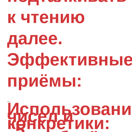
к чтению
далее.
Эффективны
приёмы:
Использовани
чисел и
конкретики:
"5