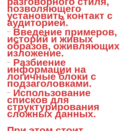
разговорного стиля,
позволяющего
установить контакт с
аудиторией.
Введение примеров,
историй и живых
образов, оживляющих
изложение.
Разбиение
информации на
логичные блоки с
подзаголовками.
Использование
списков для
структурирования
сложных данных.
При этом стоит