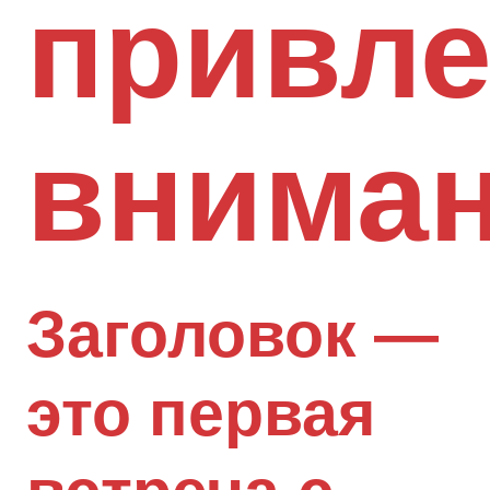
привл
внима
Заголовок —
это первая