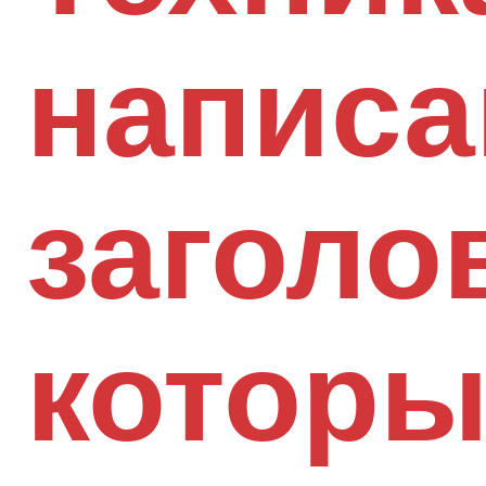
написа
заголо
которы