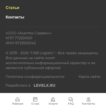
Статьи
Контакты
«ООО «Ахалтек Сервис»»
КПП 772301001
ИНН 9723100042
© 2019 - 2026 "CNB Logistic" – Все права защищены.
Все данные на сайте носят
исключительно информационный характер и не
являются публичной офертой
Политика конфиденциальности
Карта сайта
Разработано в
Главная
О нас
Услуги
FAQ
Контакты