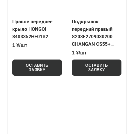
Правое переднее
Подкрылок
крыло HONGQI
передний правый
8403352HF01S2
S203F2709030200
CHANGAN CS55+
1 ¥/шт
(NoName)
1 ¥/шт
ОСТАВИТЬ
ОСТАВИТЬ
ЗАЯВКУ
ЗАЯВКУ