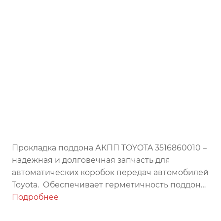
Прокладка поддона АКПП TOYOTA 3516860010 –
надежная и долговечная запчасть для
автоматических коробок передач автомобилей
Toyota. Обеспечивает герметичность поддона
и предотвращает утечки трансмиссионной
Подробнее
жидкости. Прямые поставки с китайских