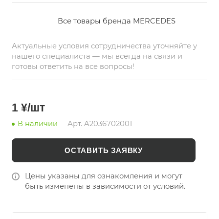
автомобиля. Совместимо с моделями Mercedes
W203, соответствует стандартам качества и
Все товары бренда MERCEDES
подходит для установки на заводское место
без дополнительных доработок. Идеальное
Актуальные условия сотрудничества уточняйте у
решение для восстановления заводского
нашего специалиста — мы всегда на связи и
состояния вашего автомобиля по выгодной
готовы ответить на все вопросы!
цене при оптовой покупке на china-bazar.ru.
1 ¥/шт
В наличии
Арт.
A2036702001
ОСТАВИТЬ ЗАЯВКУ
Цены указаны для ознакомления и могут
быть изменены в зависимости от условий.