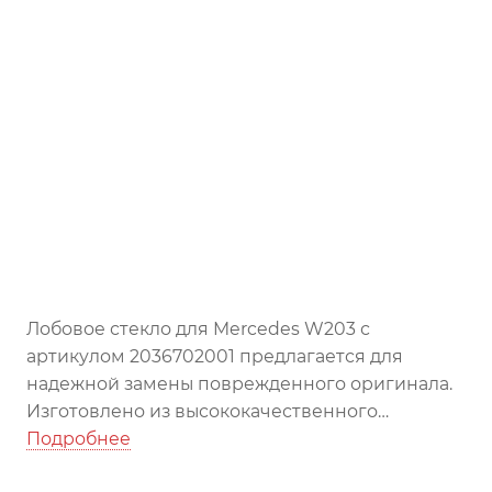
Лобовое стекло для Mercedes W203 с
артикулом 2036702001 предлагается для
надежной замены поврежденного оригинала.
Изготовлено из высококачественного
закаленного стекла, обеспечивает отличную
Подробнее
видимость и безопасность при эксплуатации