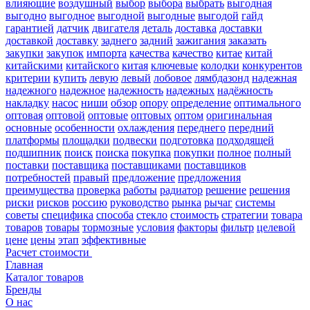
влияющие
воздушный
выбор
выбора
выбрать
выгодная
выгодно
выгодное
выгодной
выгодные
выгодой
гайд
гарантией
датчик
двигателя
деталь
доставка
доставки
доставкой
доставку
заднего
задний
зажигания
заказать
закупки
закупок
импорта
качества
качество
китае
китай
китайскими
китайского
китая
ключевые
колодки
конкурентов
критерии
купить
левую
левый
лобовое
лямбдазонд
надежная
надежного
надежное
надежность
надежных
надёжность
накладку
насос
ниши
обзор
опору
определение
оптимального
оптовая
оптовой
оптовые
оптовых
оптом
оригинальная
основные
особенности
охлаждения
переднего
передний
платформы
площадки
подвески
подготовка
подходящей
подшипник
поиск
поиска
покупка
покупки
полное
полный
поставки
поставщика
поставщиками
поставщиков
потребностей
правый
предложение
предложения
преимущества
проверка
работы
радиатор
решение
решения
риски
рисков
россию
руководство
рынка
рычаг
системы
советы
специфика
способа
стекло
стоимость
стратегии
товара
товаров
товары
тормозные
условия
факторы
фильтр
целевой
цене
цены
этап
эффективные
Расчет стоимости
Главная
Каталог товаров
Бренды
О нас