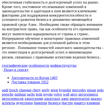
обеспечивая стабильность и долгосрочный успех на рынке․
Кроме того, постоянное отслеживание изменений в
законодательстве и адаптация к ним являются ключевыми
факторами для поддержания конкурентоспособности и
успешного развития бизнеса в динамично меняющейся
правовой среде Азии․ Необходимо также обращать внимание
на контрактное право, так как особенности его применения
могут значительно варьироваться от страны к стране․
Непрерывное обучение и мониторинг правовых изменений
являются необходимыми для успешной работы в этом
регионе․ Понимание тонкостей азиатского законодательства –
это инвестиция в долгосрочный успех и минимизацию
рисков, связанных с правовыми аспектами ведения бизнеса․
географические
особенности
инфраструктура
Назад к списку
Автозапчасти из Китая
1465
Доставка товаров
1922
audi
bosch
changan
chery
geely
great
hyundai
mercedes
nissan
polo
porsche
qashqai
sachs
tesla
toyota
volvo
wall
авто
автосервиса
автосервисов
азиатскими
азиатских
азии
амортизатор
анализ
аспекты
аудитории
бампера
бизнеса
быстро
вашего
влияние