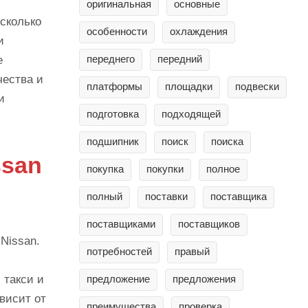
оригинальная
основные
сколько
особенности
охлаждения
и
переднего
передний
е
чества и
платформы
площадки
подвески
и
подготовка
подходящей
подшипник
поиск
поиска
ssan
покупка
покупки
полное
полный
поставки
поставщика
поставщиками
поставщиков
Nissan.
потребностей
правый
 такси и
предложение
предложения
висит от
преимущества
проверка