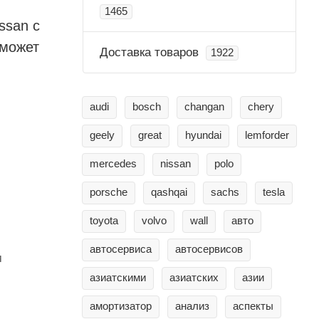
1465
ssan с
оможет
Доставка товаров
1922
audi
bosch
changan
chery
geely
great
hyundai
lemforder
mercedes
nissan
polo
porsche
qashqai
sachs
tesla
toyota
volvo
wall
авто
автосервиса
автосервисов
м
азиатскими
азиатских
азии
амортизатор
анализ
аспекты