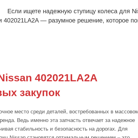
Если ищете надежную ступицу колеса для Ni
ли 402021LA2A — разумное решение, которое п
Nissan 402021LA2A
вых закупок
рочное место среди деталей, востребованных в массово
енда. Ведь именно эта запчасть отвечает за надежное
чивая стабильность и безопасность на дорогах. Для
упиц Nissan становятся оптимальным решением – это