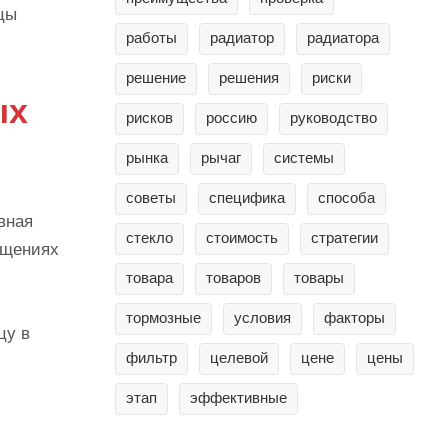
цы
работы
радиатор
радиатора
решение
решения
риски
ых
рисков
россию
руководство
рынка
рычаг
системы
советы
специфика
способа
вная
стекло
стоимость
стратегии
ещениях
товара
товаров
товары
тормозные
условия
факторы
цу в
фильтр
целевой
цене
цены
этап
эффективные