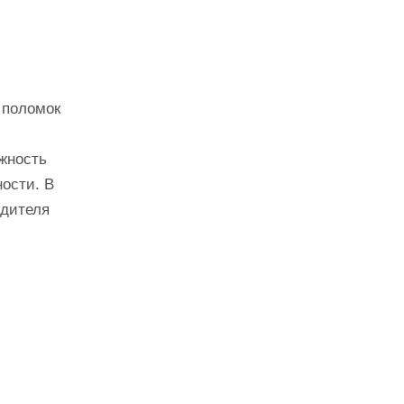
 поломок
жность
ости. В
одителя