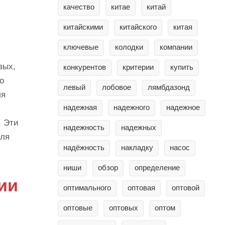
качество
китае
китай
китайскими
китайского
китая
ключевые
колодки
компании
вых,
конкурентов
критерии
купить
о
левый
лобовое
лямбдазонд
ля
надежная
надежного
надежное
. Эти
надежность
надежных
для
надёжность
накладку
насос
ниши
обзор
определение
ии
оптимального
оптовая
оптовой
оптовые
оптовых
оптом