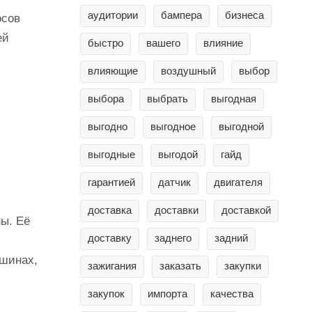
аудитории
бампера
бизнеса
осов
ей
быстро
вашего
влияние
влияющие
воздушный
выбор
выбора
выбрать
выгодная
выгодно
выгодное
выгодной
выгодные
выгодой
гайд
гарантией
датчик
двигателя
доставка
доставки
доставкой
ы. Её
доставку
заднего
задний
 шинах,
зажигания
заказать
закупки
закупок
импорта
качества