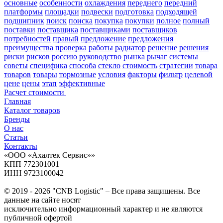
основные
особенности
охлаждения
переднего
передний
платформы
площадки
подвески
подготовка
подходящей
подшипник
поиск
поиска
покупка
покупки
полное
полный
поставки
поставщика
поставщиками
поставщиков
потребностей
правый
предложение
предложения
преимущества
проверка
работы
радиатор
решение
решения
риски
рисков
россию
руководство
рынка
рычаг
системы
советы
специфика
способа
стекло
стоимость
стратегии
товара
товаров
товары
тормозные
условия
факторы
фильтр
целевой
цене
цены
этап
эффективные
Расчет стоимости
Главная
Каталог товаров
Бренды
О нас
Статьи
Контакты
«ООО «Ахалтек Сервис»»
КПП 772301001
ИНН 9723100042
© 2019 - 2026 "CNB Logistic" – Все права защищены. Все
данные на сайте носят
исключительно информационный характер и не являются
публичной офертой