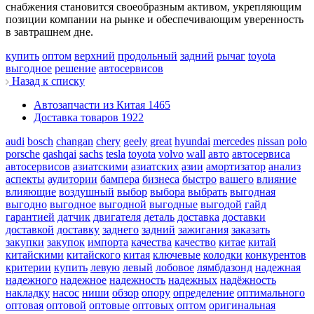
снабжения становится своеобразным активом, укрепляющим
позиции компании на рынке и обеспечивающим уверенность
в завтрашнем дне.
купить
оптом
верхний
продольный
задний
рычаг
toyota
выгодное
решение
автосервисов
Назад к списку
Автозапчасти из Китая
1465
Доставка товаров
1922
audi
bosch
changan
chery
geely
great
hyundai
mercedes
nissan
polo
porsche
qashqai
sachs
tesla
toyota
volvo
wall
авто
автосервиса
автосервисов
азиатскими
азиатских
азии
амортизатор
анализ
аспекты
аудитории
бампера
бизнеса
быстро
вашего
влияние
влияющие
воздушный
выбор
выбора
выбрать
выгодная
выгодно
выгодное
выгодной
выгодные
выгодой
гайд
гарантией
датчик
двигателя
деталь
доставка
доставки
доставкой
доставку
заднего
задний
зажигания
заказать
закупки
закупок
импорта
качества
качество
китае
китай
китайскими
китайского
китая
ключевые
колодки
конкурентов
критерии
купить
левую
левый
лобовое
лямбдазонд
надежная
надежного
надежное
надежность
надежных
надёжность
накладку
насос
ниши
обзор
опору
определение
оптимального
оптовая
оптовой
оптовые
оптовых
оптом
оригинальная