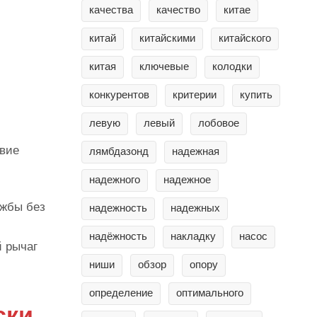
качества
качество
китае
китай
китайскими
китайского
китая
ключевые
колодки
конкурентов
критерии
купить
левую
левый
лобовое
твие
лямбдазонд
надежная
надежного
надежное
ужбы без
надежность
надежных
надёжность
накладку
насос
й рычаг
ниши
обзор
опору
определение
оптимального
ски