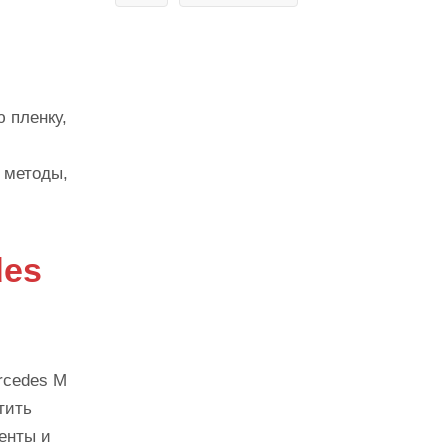
 пленку,
 методы,
des
rcedes M
тить
енты и