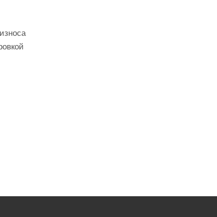
 износа
ровкой