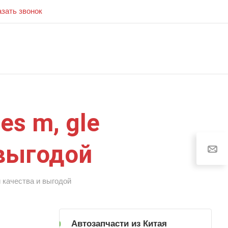
азать звонок
s m, gle
 выгодой
й качества и выгодой
Автозапчасти из Китая