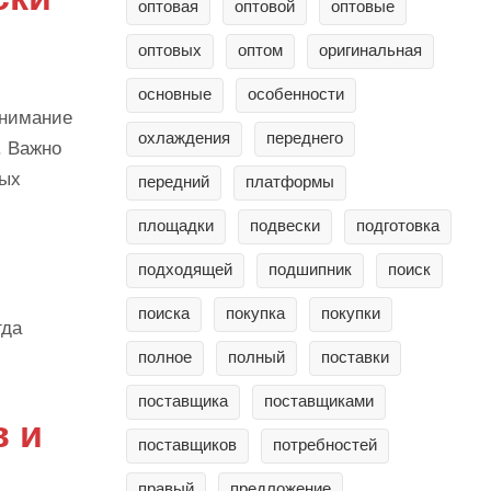
оптовая
оптовой
оптовые
оптовых
оптом
оригинальная
основные
особенности
внимание
охлаждения
переднего
. Важно
ных
передний
платформы
площадки
подвески
подготовка
подходящей
подшипник
поиск
поиска
покупка
покупки
гда
полное
полный
поставки
поставщика
поставщиками
в и
поставщиков
потребностей
правый
предложение