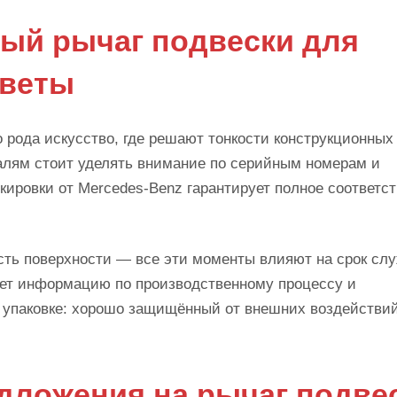
ный рычаг подвески для
оветы
о рода искусство, где решают тонкости конструкционных
алям стоит уделять внимание по серийным номерам и
ировки от Mercedes-Benz гарантирует полное соответс
ость поверхности — все эти моменты влияют на срок сл
яет информацию по производственному процессу и
б упаковке: хорошо защищённый от внешних воздействи
едложения на рычаг подве