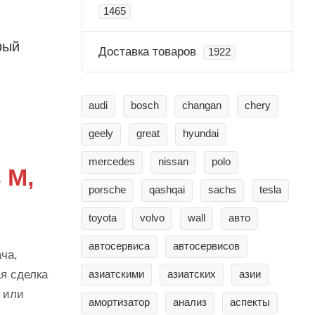
1465
рый
Доставка товаров
1922
audi
bosch
changan
chery
geely
great
hyundai
mercedes
nissan
polo
 M,
porsche
qashqai
sachs
tesla
toyota
volvo
wall
авто
автосервиса
автосервисов
ча,
я сделка
азиатскими
азиатских
азии
 или
амортизатор
анализ
аспекты