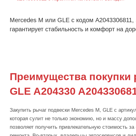
Mercedes M или GLE с кодом A2043306811, 
гарантирует стабильность и комфорт на дор
Преимущества покупки 
GLE A204330 A20433068
Закупить рычаг подвески Mercedes M, GLE с артик
которая сулит не только экономию, но и массу доп
позволяет получить привлекательную стоимость за
ремонта. Во-вторых, владельцы автосервисов и дил