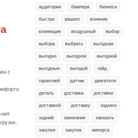
аудитории
бампера
бизнеса
быстро
вашего
влияние
га
влияющие
воздушный
выбор
выбора
выбрать
выгодная
выгодно
выгодное
выгодной
м
выгодные
выгодой
гайд
ва с
гарантией
датчик
двигателя
омфорта
деталь
доставка
доставки
доставкой
доставку
заднего
чает
задний
зажигания
заказать
грузки,
закупки
закупок
импорта