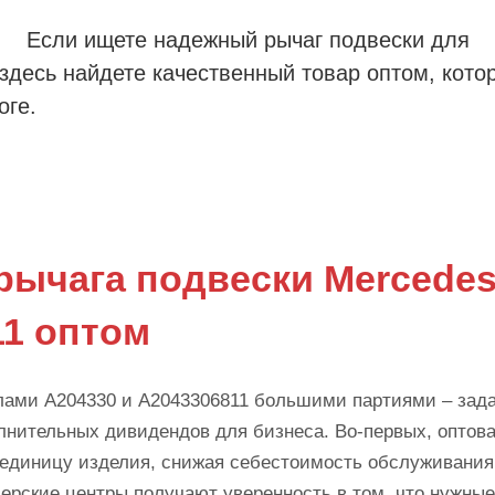
Если ищете надежный рычаг подвески для
здесь найдете качественный товар оптом, кото
оге.
рычага подвески Mercedes
11 оптом
улами A204330 и A2043306811 большими партиями – зада
олнительных дивидендов для бизнеса. Во-первых, оптова
 единицу изделия, снижая себестоимость обслуживания
ерские центры получают уверенность в том, что нужные