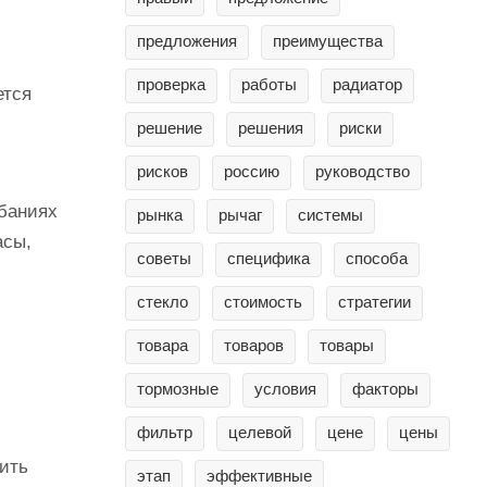
предложения
преимущества
проверка
работы
радиатор
ется
решение
решения
риски
рисков
россию
руководство
ебаниях
рынка
рычаг
системы
асы,
советы
специфика
способа
стекло
стоимость
стратегии
товара
товаров
товары
тормозные
условия
факторы
фильтр
целевой
цене
цены
ить
этап
эффективные