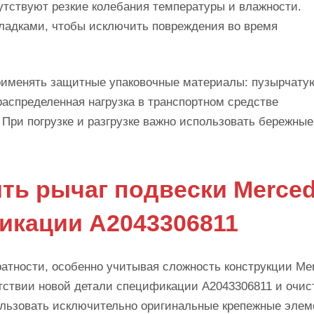
утствуют резкие колебания температуры и влажности.
ладками, чтобы исключить повреждения во время
рименять защитные упаковочные материалы: пузырчатую
аспределенная нагрузка в транспортном средстве
При погрузке и разгрузке важно использовать бережные
ть рычаг подвески Merce
икации A2043306811
уратности, особенно учитывая сложность конструкции Me
етствии новой детали спецификации A2043306811 и очис
ользовать исключительно оригинальные крепежные элем