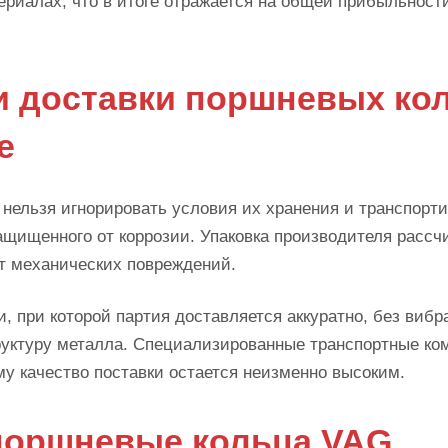
ериалах, что в итоге отражается на общей прибыльност
и доставки поршневых ко
е
нельзя игнорировать условия их хранения и транспорти
ащищенного от коррозии. Упаковка производителя рассч
т механических повреждений.
, при которой партия доставляется аккуратно, без вибр
руктуру металла. Специализированные транспортные ко
му качество поставки остается неизменно высоким.
 поршневые кольца VAG