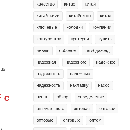
качество
китае
китай
китайскими
китайского
китая
ключевые
колодки
компании
конкурентов
критерии
купить
левый
лобовое
лямбдазонд
надежная
надежного
надежное
ных
надежность
надежных
надёжность
накладку
насос
 с
ниши
обзор
определение
оптимального
оптовая
оптовой
оптовые
оптовых
оптом
AG