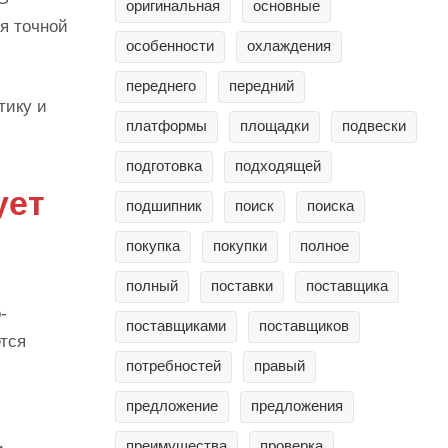
оригинальная
основные
ря точной
особенности
охлаждения
переднего
передний
тику и
платформы
площадки
подвески
подготовка
подходящей
ует
подшипник
поиск
поиска
покупка
покупки
полное
полный
поставки
поставщика
-
поставщиками
поставщиков
тся
потребностей
правый
предложение
предложения
преимущества
проверка