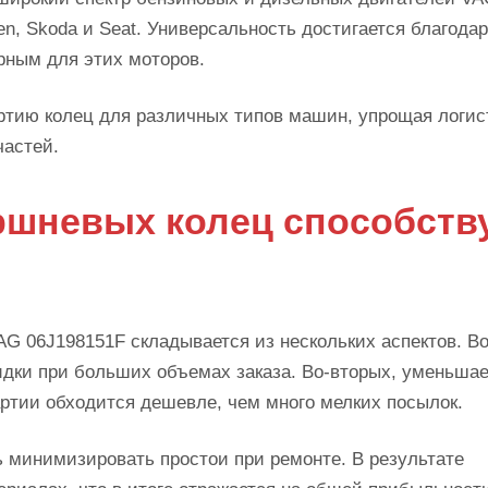
n, Skoda и Seat. Универсальность достигается благода
рным для этих моторов.
артию колец для различных типов машин, упрощая логис
частей.
оршневых колец способств
G 06J198151F складывается из нескольких аспектов. Во
идки при больших объемах заказа. Во-вторых, уменьшае
артии обходится дешевле, чем много мелких посылок.
ть минимизировать простои при ремонте. В результате