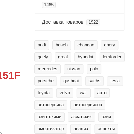
1465
Доставка товаров
1922
audi
bosch
changan
chery
geely
great
hyundai
lemforder
mercedes
nissan
polo
151F
porsche
qashqai
sachs
tesla
toyota
volvo
wall
авто
автосервиса
автосервисов
азиатскими
азиатских
азии
амортизатор
анализ
аспекты
а