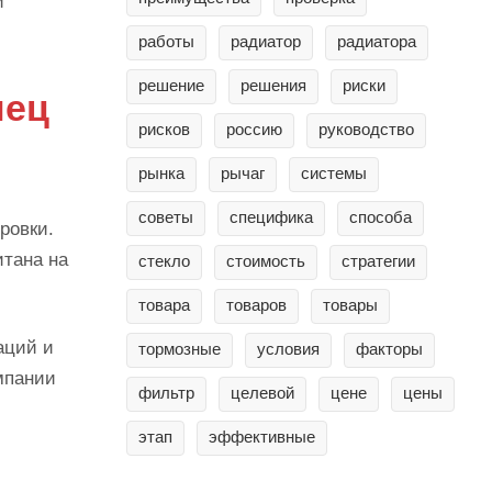
и
работы
радиатор
радиатора
решение
решения
риски
лец
рисков
россию
руководство
рынка
рычаг
системы
советы
специфика
способа
ровки.
итана на
стекло
стоимость
стратегии
товара
товаров
товары
аций и
тормозные
условия
факторы
мпании
фильтр
целевой
цене
цены
этап
эффективные