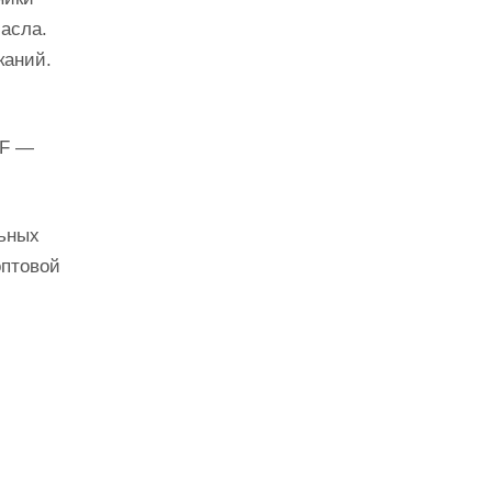
асла.
каний.
1F —
ьных
оптовой