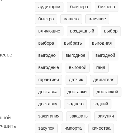
аудитории
бампера
бизнеса
быстро
вашего
влияние
влияющие
воздушный
выбор
выбора
выбрать
выгодная
и
цессе
выгодно
выгодное
выгодной
выгодные
выгодой
гайд
гарантией
датчик
двигателя
доставка
доставки
доставкой
доставку
заднего
задний
зажигания
заказать
закупки
енной
лучшить
закупок
импорта
качества