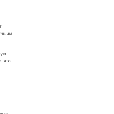
т
лучшим
кую
, что
ники