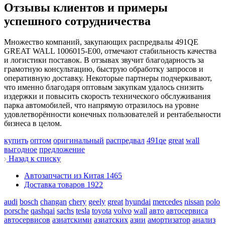
Отзывы клиентов и примеры
успешного сотрудничества
Множество компаний, закупающих распредвалы 491QE
GREAT WALL 1006015-E00, отмечают стабильность качества
и логистики поставок. В отзывах звучит благодарность за
грамотную консультацию, быструю обработку запросов и
оперативную доставку. Некоторые партнеры подчеркивают,
что именно благодаря оптовым закупкам удалось снизить
издержки и повысить скорость технического обслуживания
парка автомобилей, что напрямую отразилось на уровне
удовлетворённости конечных пользователей и рентабельности
бизнеса в целом.
купить
оптом
оригинальный
распредвал
491qe
great
wall
выгодное
предложение
Назад к списку
Автозапчасти из Китая
1465
Доставка товаров
1922
audi
bosch
changan
chery
geely
great
hyundai
mercedes
nissan
polo
porsche
qashqai
sachs
tesla
toyota
volvo
wall
авто
автосервиса
автосервисов
азиатскими
азиатских
азии
амортизатор
анализ