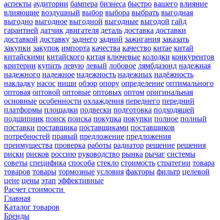
аспекты
аудитории
бампера
бизнеса
быстро
вашего
влияние
влияющие
воздушный
выбор
выбора
выбрать
выгодная
выгодно
выгодное
выгодной
выгодные
выгодой
гайд
гарантией
датчик
двигателя
деталь
доставка
доставки
доставкой
доставку
заднего
задний
зажигания
заказать
закупки
закупок
импорта
качества
качество
китае
китай
китайскими
китайского
китая
ключевые
колодки
конкурентов
критерии
купить
левую
левый
лобовое
лямбдазонд
надежная
надежного
надежное
надежность
надежных
надёжность
накладку
насос
ниши
обзор
опору
определение
оптимального
оптовая
оптовой
оптовые
оптовых
оптом
оригинальная
основные
особенности
охлаждения
переднего
передний
платформы
площадки
подвески
подготовка
подходящей
подшипник
поиск
поиска
покупка
покупки
полное
полный
поставки
поставщика
поставщиками
поставщиков
потребностей
правый
предложение
предложения
преимущества
проверка
работы
радиатор
решение
решения
риски
рисков
россию
руководство
рынка
рычаг
системы
советы
специфика
способа
стекло
стоимость
стратегии
товара
товаров
товары
тормозные
условия
факторы
фильтр
целевой
цене
цены
этап
эффективные
Расчет стоимости
Главная
Каталог товаров
Бренды