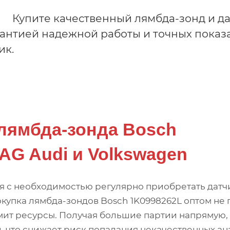
Купите качественный лямбда-зонд и д
арантией надежной работы и точных показ
ик.
лямбда-зонда Bosch
AG Audi и Volkswagen
я с необходимостью регулярно приобретать датч
окупка лямбда-зондов Bosch 1K0998262L оптом не 
омит ресурсы. Получая большие партии напрямую,
 что снижает риск попадания некачественных ан