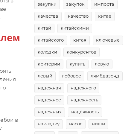
оты в
закупки
закупок
импорта
аве
качества
качество
китае
.
китай
китайскими
елем
китайского
китая
ключевые
колодки
конкурентов
критерии
купить
левую
рять
левый
лобовое
лямбдазонд
вления
ого
надежная
надежного
надежное
надежность
надежных
надёжность
ребои в
накладку
насос
ниши
у