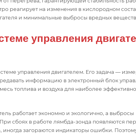
 от перегрева, гарантирующей стабильность раб
стро реагирует на изменения в кислородном сост
игателя и минимальные выбросы вредных веществ
истеме управления двигат
стеме управления двигателем. Его задача — изме
передавать информацию в электронный блок упра
смесь топлива и воздуха для наиболее эффективн
тель работает экономно и экологично, а выбросы
При сбоях в работе лямбда-зонда появляются пе
а, иногда загораются индикаторы ошибки. Поэтом