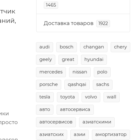
1465
атчик
аний,
Доставка товаров
1922
audi
bosch
changan
chery
geely
great
hyundai
mercedes
nissan
polo
porsche
qashqai
sachs
tesla
toyota
volvo
wall
авто
автосервиса
ики
автосервисов
азиатскими
просто
азиатских
азии
амортизатор
алогов