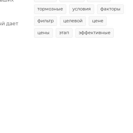
тормозные
условия
факторы
фильтр
целевой
цене
ый дает
цены
этап
эффективные