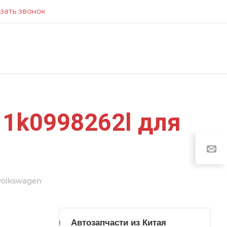
зать звонок
 1k0998262l для
 volkswagen
Автозапчасти из Китая