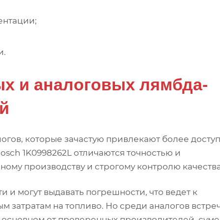
ентации;
и.
х и аналоговых лямбда-
й
огов, которые зачастую привлекают более досту
osch 1K0998262L отличаются точностью и
ому производству и строгому контролю качества
и и могут выдавать погрешности, что ведет к
м затратам на топливо. Но среди аналогов встре
 основном от проверенных производителей, сум