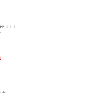
личии и
т
а
без