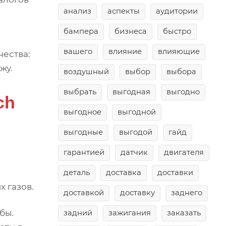
анализ
аспекты
аудитории
бампера
бизнеса
быстро
вашего
влияние
влияющие
чества:
жу.
воздушный
выбор
выбора
выбрать
выгодная
выгодно
ch
выгодное
выгодной
выгодные
выгодой
гайд
гарантией
датчик
двигателя
деталь
доставка
доставки
 газов.
доставкой
доставку
заднего
бы.
задний
зажигания
заказать