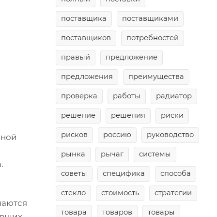
поставщика
поставщиками
поставщиков
потребностей
правый
предложение
предложения
преимущества
проверка
работы
радиатор
решение
решения
риски
рисков
россию
руководство
пной
рынка
рычаг
системы
.
советы
специфика
способа
стекло
стоимость
стратегии
чаются
товара
товаров
товары
евших