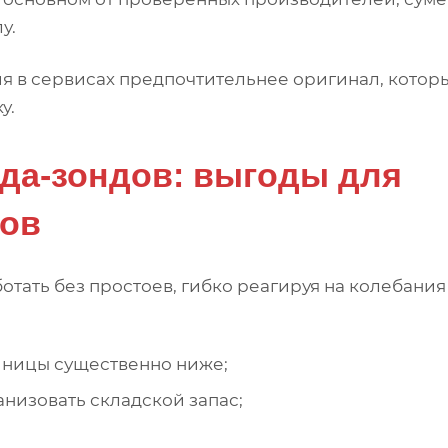
у.
я в сервисах предпочтительнее оригинал, котор
у.
да-зондов: выгоды для
нов
отать без простоев, гибко реагируя на колебания
иницы существенно ниже;
низовать складской запас;