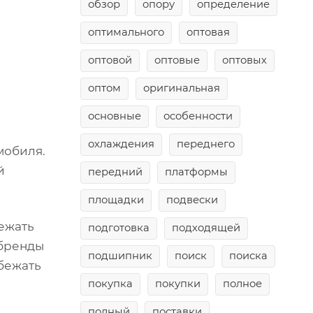
обзор
опору
определение
оптимального
оптовая
оптовой
оптовые
оптовых
оптом
оригинальная
основные
особенности
охлаждения
переднего
мобиля.
й
передний
платформы
площадки
подвески
ежать
подготовка
подходящей
 бренды
подшипник
поиск
поиска
збежать
покупка
покупки
полное
полный
поставки