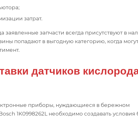
ьютора;
изации затрат.
да заявленные запчасти всегда присутствуют в на
зины попадают в выгодную категорию, когда могу
тимент.
тавки датчиков кислород
лектронные приборы, нуждающиеся в бережном
osch 1K0998262L необходимо создавать условия 