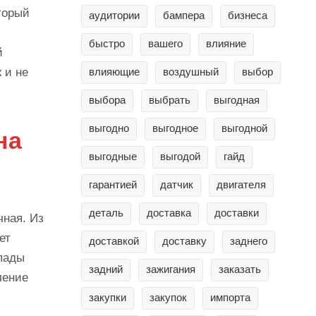
торый
аудитории
бампера
бизнеса
быстро
вашего
влияние
й
 и не
влияющие
воздушный
выбор
выбора
выбрать
выгодная
выгодно
выгодное
выгодной
на
выгодные
выгодой
гайд
гарантией
датчик
двигателя
деталь
доставка
доставки
чная. Из
ет
доставкой
доставку
заднего
епады
задний
зажигания
заказать
ление
закупки
закупок
импорта