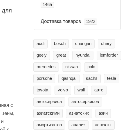
1465
 для
Доставка товаров
1922
audi
bosch
changan
chery
geely
great
hyundai
lemforder
mercedes
nissan
polo
porsche
qashqai
sachs
tesla
toyota
volvo
wall
авто
автосервиса
автосервисов
иная с
 цены,
азиатскими
азиатских
азии
 и
амортизатор
анализ
аспекты
ей с