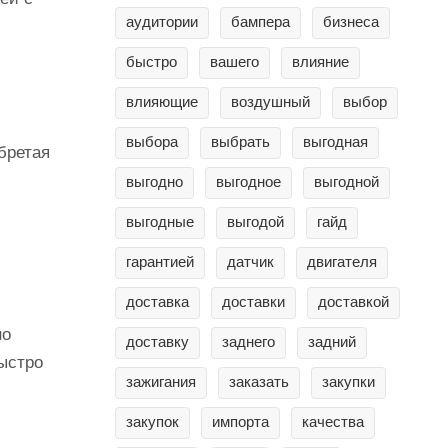
аудитории
бампера
бизнеса
быстро
вашего
влияние
влияющие
воздушный
выбор
выбора
выбрать
выгодная
бретая
выгодно
выгодное
выгодной
выгодные
выгодой
гайд
гарантией
датчик
двигателя
доставка
доставки
доставкой
но
доставку
заднего
задний
ыстро
зажигания
заказать
закупки
закупок
импорта
качества