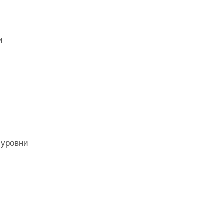
и
 уровни