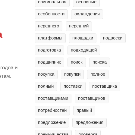
оригинальная
основные
особенности
охлаждения
переднего
передний
а
платформы
площадки
подвески
подготовка
подходящей
подшипник
поиск
поиска
годов и
покупка
покупки
полное
нтам,
полный
поставки
поставщика
поставщиками
поставщиков
потребностей
правый
предложение
предложения
преимущества
проверка