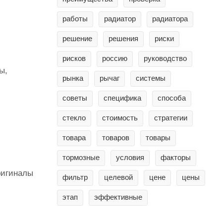
работы
радиатор
радиатора
решение
решения
риски
рисков
россию
руководство
ы,
рынка
рычаг
системы
советы
специфика
способа
стекло
стоимость
стратегии
товара
товаров
товары
тормозные
условия
факторы
ригиналы
фильтр
целевой
цене
цены
этап
эффективные