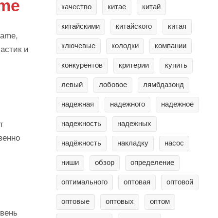
ame
качество
китае
китай
китайскими
китайского
китая
Name,
ключевые
колодки
компании
астик и
конкурентов
критерии
купить
левый
лобовое
лямбдазонд
надежная
надежного
надежное
надежность
надежных
т
венно
надёжность
накладку
насос
ниши
обзор
определение
оптимального
оптовая
оптовой
оптовые
оптовых
оптом
овень