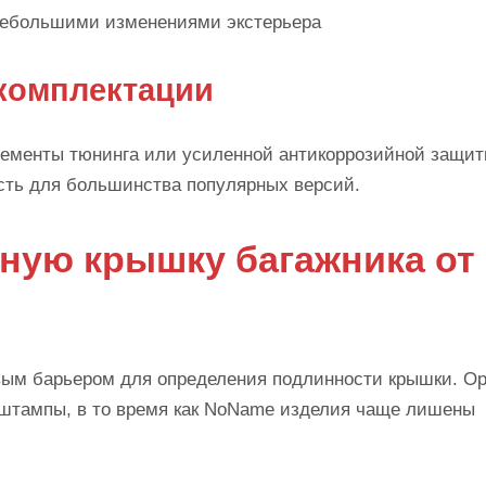
небольшими изменениями экстерьера
комплектации
ементы тюнинга или усиленной антикоррозийной защит
сть для большинства популярных версий.
ьную крышку багажника от
рвым барьером для определения подлинности крышки. О
 штампы, в то время как NoName изделия чаще лишены