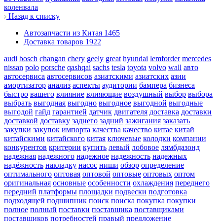
коленвала
Назад к списку
Автозапчасти из Китая
1465
Доставка товаров
1922
audi
bosch
changan
chery
geely
great
hyundai
lemforder
mercedes
nissan
polo
porsche
qashqai
sachs
tesla
toyota
volvo
wall
авто
автосервиса
автосервисов
азиатскими
азиатских
азии
амортизатор
анализ
аспекты
аудитории
бампера
бизнеса
быстро
вашего
влияние
влияющие
воздушный
выбор
выбора
выбрать
выгодная
выгодно
выгодное
выгодной
выгодные
выгодой
гайд
гарантией
датчик
двигателя
доставка
доставки
доставкой
доставку
заднего
задний
зажигания
заказать
закупки
закупок
импорта
качества
качество
китае
китай
китайскими
китайского
китая
ключевые
колодки
компании
конкурентов
критерии
купить
левый
лобовое
лямбдазонд
надежная
надежного
надежное
надежность
надежных
надёжность
накладку
насос
ниши
обзор
определение
оптимального
оптовая
оптовой
оптовые
оптовых
оптом
оригинальная
основные
особенности
охлаждения
переднего
передний
платформы
площадки
подвески
подготовка
подходящей
подшипник
поиск
поиска
покупка
покупки
полное
полный
поставки
поставщика
поставщиками
поставщиков
потребностей
правый
предложение