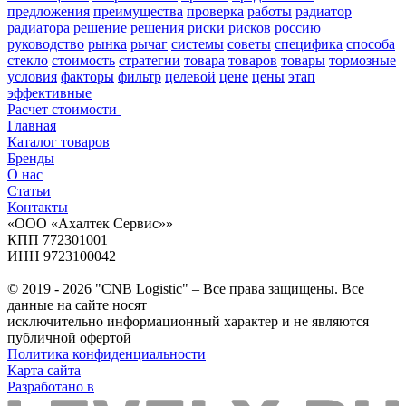
предложения
преимущества
проверка
работы
радиатор
радиатора
решение
решения
риски
рисков
россию
руководство
рынка
рычаг
системы
советы
специфика
способа
стекло
стоимость
стратегии
товара
товаров
товары
тормозные
условия
факторы
фильтр
целевой
цене
цены
этап
эффективные
Расчет стоимости
Главная
Каталог товаров
Бренды
О нас
Статьи
Контакты
«ООО «Ахалтек Сервис»»
КПП 772301001
ИНН 9723100042
© 2019 - 2026 "CNB Logistic" – Все права защищены. Все
данные на сайте носят
исключительно информационный характер и не являются
публичной офертой
Политика конфиденциальности
Карта сайта
Разработано в