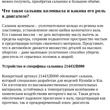
можно получить, приобретая сальники в большом объёме.
Что такое сальник коленвала и какова его роль
в двигателе?
Сальник коленвала – уплотнительное кольцо из резины или
эластомера, установленное около шейки коленчатого вала.
Его главная миссия – не дать моторному маслу вытечь за
пределы картера, сохраняя подкапотное пространство чистым
и предотвращая потерю смазочного материала. Представьте,
что в автомобиле движется множество деталей на высоких
оборотах – даже маленькое уплотнение способно уберечь
двигатель от серьезных поломок и аварий.
Устройство и специфика сальника 214432B000
Конкретный артикул 214432B000 обозначает сальник,
который специально разработан для моделей Hyundai и Kia.
Он изготовлен из высококачественных уплотнительных
материалов, устойчивых к температурным колебаниям и
химическим воздействиям моторного масла. Такая деталь
обеспечивает надежное прилегание к валу, предотвращая как
протечки, так и преждевременный износ двигателя.